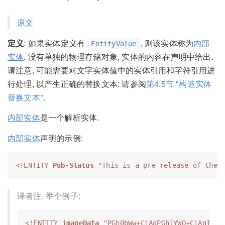
原文
定义
: 如果实体定义有
, 则该实体称为
内部
EntityValue
实体
. 没有单独的物理存储对象, 实体的内容在声明中给出.
请注意, 可能需要对文字实体值中的实体引用和字符引用进
行处理, 以产生正确的替换文本: 请参阅
第4.5节 "构造实体
替换文本"
.
内部实体
是一个解析实体.
内部实体
声明的示例:
<!ENTITY 
Pub-Status
"This is a pre-release of the 
译者注, 举个例子:
<!ENTITY 
imageData
"PGh0bWw+CiAgPGhlYWQ+CiAgICA8