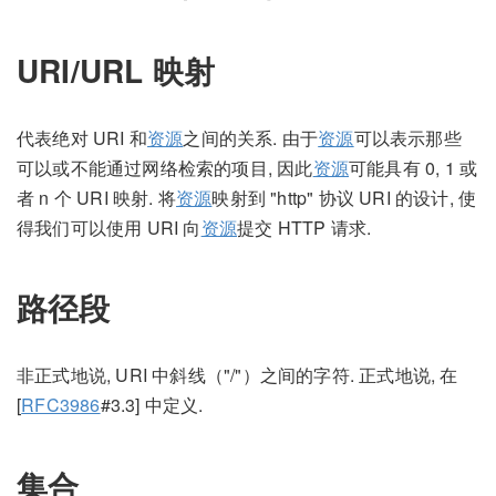
URI/URL 映射
代表绝对 URI 和
资源
之间的关系. 由于
资源
可以表示那些
可以或不能通过网络检索的项目, 因此
资源
可能具有 0, 1 或
者 n 个 URI 映射. 将
资源
映射到 "http" 协议 URI 的设计, 使
得我们可以使用 URI 向
资源
提交 HTTP 请求.
路径段
非正式地说, URI 中斜线（"/"）之间的字符. 正式地说, 在
[
RFC3986
#3.3] 中定义.
集合