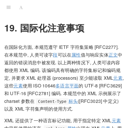
19. 国际化注意事项
在国际化方面, 本规范遵守 IETF 字符集策略 [RFC2277].
在本规范中, 人类可读字
段
可以在
属性
值与响应实体
正文
中
返回的错误消息中被发现. 以上两种情况下, 人类可读内容
都使用 XML 编码. 该编码具有明确的字符集标记和编码规
定, 并要求 XML 处理器 (processors) 至少能读取 XML
元素
,
这些
元素
使用 ISO 10646
多语言平面
的 UTF-8 [RFC3629]
和 UTF-16 [RFC2781] 编码. 本规范中的 XML 示例展示了
charset 参数在
标头
([RFC3023] 中定义)
Content-Type
以及 XML 字符集声明的使用方式.
XML 还提供了一种语言标记功能, 用于指定特定 XML
元素