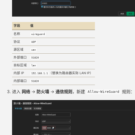
字段
值
名称
wireguard
协议
UDP
源区域
wan
外部端口
51820
目标区域
lan
内部 IP
（替换为路由器实际 LAN IP）
192.168.1.1
内部端口
51820
进入
网络
→
防火墙
→
通信规则
，新建
规则：
Allow-WireGuard