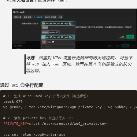
lan
可选
：如需对 VPN 流量做更精细的防火墙控制， 可暂不
将
加入
区域，转而在第 4 节创建独立的防火
wg0
lan
墙区域。
通过
命令行配置
uci
# 1. 生成 WireGuard key 并写入文件（可选保留）
umask 
077

wg genkey | 
tee
 /etc/wireguard/wg0_private.key | wg pubkey 
>
 /
# 2. 读取 private key 并直接写入 UCI
PRIVATE_KEY
=
$(
cat
 /etc/wireguard/wg0_private.key
)
uci 
set 
network.wg0
=
interface
