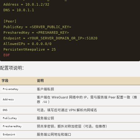
Address = 10.0.1.2/32

DNS = 10.0.1.1

[Peer]

PublicKey = <SERVER_PUBLIC_KEY>

PresharedKey = <PRESHARED_KEY>

Endpoint = <YOUR_SERVER_DOMAIN_OR_IP>:51820

AllowedIPs = 0.0.0.0/0

配置项说明：
字段
说明
客户端私钥
PrivateKey
客户端在 WireGuard 网络中的 IP，需与服务端 Peer 配置一致（推
Address
荐
）
/32
可选，填写后可通过 VPN 解析内网域名
DNS
服务端公钥
PublicKey
预共享密钥，额外对称加密层（可选，但推荐）
PresharedKey
服务端公网地址和端口
Endpoint