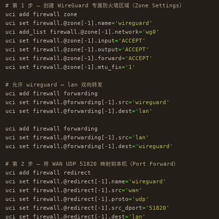
# 第 1 步 — 创建 WireGuard 专属防火墙区域（Zone Settings）
uci add firewall zone

uci 
set 
firewall.@zone[-1].name
=
'wireguard'
uci add_list firewall.@zone[-1].network
=
'wg0'
uci 
set 
firewall.@zone[-1].input
=
'ACCEPT'
uci 
set 
firewall.@zone[-1].output
=
'ACCEPT'
uci 
set 
firewall.@zone[-1].forward
=
'ACCEPT'
uci 
set 
firewall.@zone[-1].mtu_fix
=
'1'
# 允许 wireguard ↔ lan 双向转发
uci add firewall forwarding

uci 
set 
firewall.@forwarding[-1].src
=
'wireguard'
uci 
set 
firewall.@forwarding[-1].dest
=
'lan'
uci add firewall forwarding

uci 
set 
firewall.@forwarding[-1].src
=
'lan'
uci 
set 
firewall.@forwarding[-1].dest
=
'wireguard'
# 第 2 步 — 将 WAN UDP 51820 映射到本机（Port Forward）
uci add firewall redirect

uci 
set 
firewall.@redirect[-1].name
=
'wireguard'
uci 
set 
firewall.@redirect[-1].src
=
'wan'
uci 
set 
firewall.@redirect[-1].proto
=
'udp'
uci 
set 
firewall.@redirect[-1].src_dport
=
'51820'
uci 
set 
firewall.@redirect[-1].dest
=
'lan'