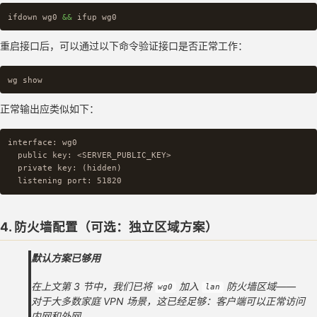
ifdown wg0 
&&
重启接口后，可以通过以下命令验证接口是否正常工作：
正常输出应类似如下：
interface: wg0

  public key: <SERVER_PUBLIC_KEY>

  private key: (hidden)

4. 防火墙配置（可选：独立区域方案）
默认方案已够用
在上文第 3 节中，我们已将
加入
防火墙区域——
wg0
lan
对于大多数家庭 VPN 场景，这已经足够：客户端可以正常访问
内网和外网。