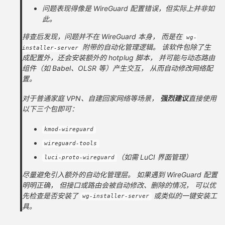
问题表现得像是 WireGuard 配置错误，但实际上并非如
此。
排查后发现，问题并不在 WireGuard 本身， 而是在
wg-
附带的自动化管理逻辑。 该软件包除了生
installer-server
成配置外，还会安装额外的 hotplug 脚本， 并可能与动态路由
组件（如 Babel、OLSR 等）产生交互， 从而自动修改网络配
置。
对于普通家庭 VPN、自建回家网络等场景，
强烈建议
直接使用
以下三个包即可：
kmod-wireguard
wireguard-tools
（如需 LuCI 界面管理）
luci-proto-wireguard
尽量避免引入额外的自动化管理层。 如果遇到 WireGuard 配置
明明正确， 但接口或路由会被自动修改、删除的情况， 可以优
先检查是否安装了
或类似的一键安装工
wg-installer-server
具。