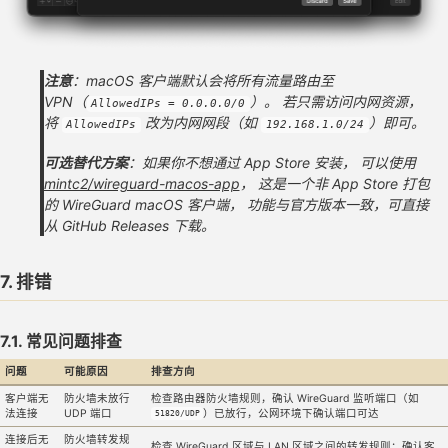
注意
：macOS 客户端默认会将所有流量路由至
VPN（
）。 若只需访问内网资源，
AllowedIPs = 0.0.0.0/0
将
改为内网网段（如
）即可。
AllowedIPs
192.168.1.0/24
可选替代方案
：如果你不想通过 App Store 安装， 可以使用
mintc2/wireguard-macos-app
， 这是一个非 App Store 打包
的 WireGuard macOS 客户端， 功能与官方版本一致，可直接
从 GitHub Releases 下载。
7. 排错
7.1. 常见问题排查
问题
可能原因
排查方向
客户端无
防火墙未放行
检查路由器防火墙规则，确认 WireGuard 监听端口（如
法连接
UDP 端口
）已放行，公网环境下确认端口可达
51820/UDP
连接后无
防火墙转发规
检查 WireGuard 区域与 LAN 区域之间的转发规则；确认客