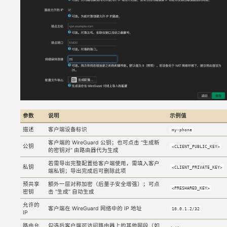
参数
说明
示例值
描述
客户端设备标识
my-phone
客户端的 WireGuard 公钥；也可点击 “生成新
公钥
<CLIENT_PUBLIC_KEY>
的密钥对” 由路由器代为生成
若需导出完整配置给客户端使用，需填入客户
私钥
<CLIENT_PRIVATE_KEY>
端私钥；导出完成后可删除此项
预共享
额外一层对称加密（后量子安全增强）；可点
<PRESHARED_KEY>
密钥
击 “生成” 自动生成
允许的
客户端在 WireGuard 网络中的 IP 地址
10.0.1.2/32
IP
路由允
勾选后客户端可访问路由器上的其他网段（如