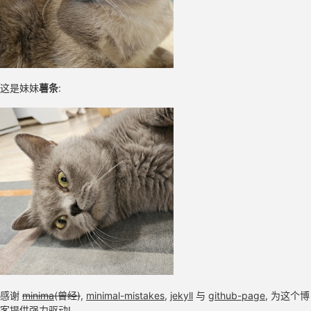
这是妹妹
薯条
:
感谢
minima
(曾经)
,
minimal-mistakes
,
jekyll
与
github-page
, 为这个博
客提供强力驱动!