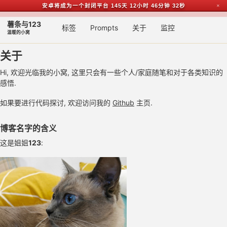
安卓将成为一个封闭平台
145天 12小时 46分钟 32秒
✕
Skip to primary navigation
Skip to content
Skip to footer
薯条与123
Toggl
标签
Prompts
关于
监控
温暖的小窝
关于
Hi, 欢迎光临我的小窝, 这里只会有一些个人/家庭随笔和对于各类知识的
感悟.
如果要进行代码探讨, 欢迎访问我的
Github
主页.
博客名字的含义
这是姐姐
123
: