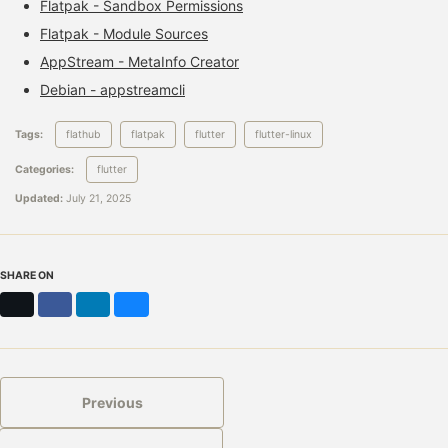
Flatpak - Sandbox Permissions
Flatpak - Module Sources
AppStream - MetaInfo Creator
Debian - appstreamcli
Tags:
flathub
flatpak
flutter
flutter-linux
Categories:
flutter
Updated:
July 21, 2025
SHARE ON
X
Facebook
LinkedIn
Bluesky
Previous