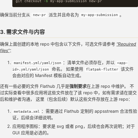
git checkout 
-b
确保当前分支从
派生并且命名为
。
new-pr
my-app-submission
3. 需求文件与内容
确保上面创建的本地 repo 中包含以下文件，可选文件请参考
“Required
files”
：
：清单文件必须存在，并以
manifest.yml/yaml/json
<app-
命名。 如果使用
该文件
id>.yml/yaml/json
flatpak-flutter
会由对应的 Manifest 模板自动生成。
还有一些必要的文件 Flathub 几乎是
强制要求
在上游 repo 中维护。 不
过实际查看中很多应用将这些文件放在了该 repo 中，如有需求请在提交
后和维护者沟通， 这里（包含后续）默认这些文件存放在上游 repo：
：需要通过 Flathub 定制的 appsstream 合法性验
metadata.xml
证，后续会详细说明。
应用程序图标：要求是 svg 或者 png，后续也会再次说明；对于
GUI 应用是必选的。