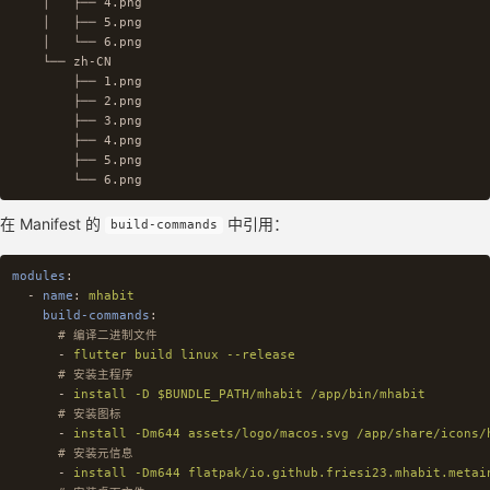
    │   ├── 4.png

    │   ├── 5.png

    │   └── 6.png

    └── zh-CN

        ├── 1.png

        ├── 2.png

        ├── 3.png

        ├── 4.png

        ├── 5.png

在 Manifest 的
中引用：
build-commands
modules
:
-
name
:
mhabit
build-commands
:
# 编译二进制文件
-
flutter build linux --release
# 安装主程序
-
install -D $BUNDLE_PATH/mhabit /app/bin/mhabit
# 安装图标
-
install -Dm644 assets/logo/macos.svg /app/share/icons/
# 安装元信息
-
install -Dm644 flatpak/io.github.friesi23.mhabit.metai