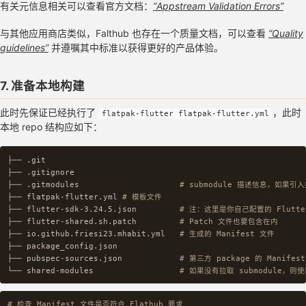
有关元信息相关可以查看官方文档：
“Appstream Validation Errors”
与其他应用商店类似，Falthub 也存在一个质量文档，可以查看
“Quality
guidelines”
并遵嘱其中标准以获得更好的产品体验。
7. 准备本地构建
此时先保证已经执行了
，此时
flatpak-flutter flatpak-flutter.yml
本地 repo 结构应如下：
├── .git

├── .gitignore

├── .gitmodules                     
# submodule 描述信息，如果引入类
├── flatpak-flutter.yml 
# 模板文件
├── flutter-sdk-3.24.5.json         
# 注：这里是你自己配置的 Flutte
├── flutter-shared.sh.patch         
# Patch 文件也要包含在内
├── io.github.friesi23.mhabit.yml   
# 生成的 Manifest 文件
├── package_config.json

├── pubspec-sources.json            
# 第三方 package 的 Manifes
└── shared-modules                  
# 如果没有拉取 submodule，则使用 
# 检查 Manifest 文件是否符合 Flathub 要求