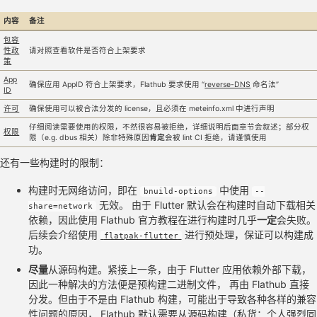
内容
备注
包容
性政
请对照查看软件是否符合上架要求
策
App
确保应用 AppID 符合上架要求，Flathub 要求使用 “
reverse-DNS
命名法”
ID
许可
确保使用可以被合法分发的 license，且必须在 meteinfo.xml 中进行声明
仔细阅读需要使用的权限，不然很容易被拒绝，详细说明后面章节会叙述；部分权
权限
限（e.g. dbus 相关）除非特殊原因
肯定
会被 lint CI 拒绝，请谨慎使用
还有一些构建时的限制：
构建时无网络访问，即在
中使用
bnuild-options
--
无效。 由于 Flutter 默认会在构建时自动下载相关
share=network
依赖，因此使用 Flathub 官方教程在进行构建时几乎
一定
会失败。
后续会介绍使用
进行预处理，保证可以构建成
flatpak-flutter
功。
尽量
从源码构建。紧接上一条，由于 Flutter 应用依赖外部下载，
因此一种解决的方法便是预构建二进制文件， 再由 Flathub 直接
分发。但由于不是由 Flathub 构建，可能出于导致各种各样的兼容
性问题的原因， Flathub 默认需要从源码构建（私货：个人强烈同