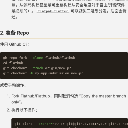
意，从源码构建甚至是可重复构建从安全角度对于自由/开源软件
是必须的）。
可以避免二进制分发，后面会赘
flatpak-flutter
述。
2. 准备 Repo
使用 Github Cli：
gh repo fork 
--clone
cd 
flathub

git checkout 
--track
 origin/new-pr

git checkout 
-b
或者手动操作：
Fork Flathub/Flathub
，同时取消勾选 “Copy the master branch
only”。
执行以下操作：
git clone 
--branch
=
new-pr git@github.com:<your-github-na