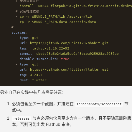
# 安装桌面文件
-
install -Dm644 flatpak/io.github.friesi23.mhabit.deskt
# 安装构建依赖
-
cp -r $BUNDLE_PATH/lib /app/bin/lib
-
cp -r $BUNDLE_PATH/data /app/bin/data
# ...
sources
:
-
type
:
git
url
:
https://github.com/FriesI23/mhabit.git
tag
:
flathub-v1.16.22+92
commit
:
cbedd98a6e24a6a5cc0a48bcea925928ac2087ae
disable-submodules
:
true
-
type
:
git
url
:
https://github.com/flutter/flutter.git
tag
:
3.24.5
dest
:
flutter
另外自己在实践中有几点需要注意：
必须包含至少一个截图，并描述在
节
screenshots/screenshot
点中。
节点必须包含且至少含有一个版本，且不要随意删除版
releases
本，否则可能出发 Flathub 审查。