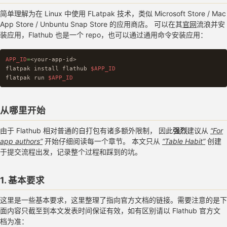
简单理解为在 Linux 中使用 FLatpak 技术，类似 Microsoft Store / Mac
App Store / Unbuntu Snap Store 的应用商店。 可以在其
官网
流浪并安
装应用，Flathub 也是一个 repo，也可以通过通用命令安装应用：
APP_ID
=
<your-app-id>

flatpak 
install 
flathub 
$APP_ID
flatpak run 
$APP_ID
从哪里开始
由于 Flathub 相对普通的自打包有诸多额外限制， 因此
强烈
建议从
“For
app authors”
开始仔细阅读每一个章节。 本文只从
“Table Habit”
创建
于提交流程出发，记录整个过程和踩到的坑。
1. 基本要求
这里是一些基本要求，这里整理了指向官方文档的链接。需要注意的是下
面内容只截至到本文发表时间保证有效，如有区别请以 Flathub 官方文
档为准：