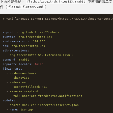
下面还是先贴上
中使用的清单文
flathub/io.github.friesi23.mhabit
件（
）：
flatpak-flutter.yaml
# yaml-language-server: $schema=https://raw.githubusercontent.
---
app-id
:
io.github.friesi23.mhabit
runtime
:
org.freedesktop.Sdk
runtime-version
:
"
24.08"
sdk
:
org.freedesktop.Sdk
sdk-extensions
:
-
org.freedesktop.Sdk.Extension.llvm19
command
:
mhabit
separate-locales
:
false
finish-args
:
-
--share=network
-
--share=ipc
-
--device=dri
-
--socket=fallback-x11
-
--socket=wayland
-
--talk-name=org.freedesktop.Notifications
modules
:
-
shared-modules/libsecret/libsecret.json
-
name
:
jsoncpp