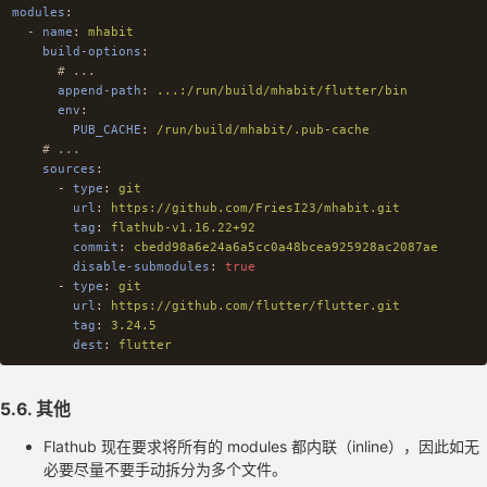
modules
:
-
name
:
mhabit
build-options
:
# ...
append-path
:
...:/run/build/mhabit/flutter/bin
env
:
PUB_CACHE
:
/run/build/mhabit/.pub-cache
# ...
sources
:
-
type
:
git
url
:
https://github.com/FriesI23/mhabit.git
tag
:
flathub-v1.16.22+92
commit
:
cbedd98a6e24a6a5cc0a48bcea925928ac2087ae
disable-submodules
:
true
-
type
:
git
url
:
https://github.com/flutter/flutter.git
tag
:
3.24.5
dest
:
flutter
5.6. 其他
Flathub 现在要求将所有的 modules 都内联（inline），因此如无
必要尽量不要手动拆分为多个文件。