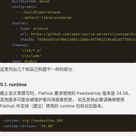
buildsystem
:
meson
config-opts
:
-
--buildtype=release
-
--default-library=shared
sources
:
-
type
:
archive
url
:
https://github.com/open-source-parsers/jsoncpp/ar
sha256
:
f93b6dd7ce796b13d02c108bc9f79812245a82e577581c
cleanup
:
-
"
/lib/*.a"
-
"
/include"
-
name
:
mhabit
buildsystem
:
simple
这里列出几个和自己构建不一样的部分：
build-options
:
arch
:
x86_64
:
5.1. runtime
env
:
截止该文章撰写时，Flathub 要求使用的 freedesktop 版本是 24.08，
BUNDLE_PATH
:
build/linux/x64/release/bundle
其他版本可能会被维护者问询或者拒绝， 如无其他必要请确保使用
aarch64
:
Flathub 中支持（建议）使用的 runtime 包和对应版本。
env
:
BUNDLE_PATH
:
build/linux/arm64/release/bundle
append-path
:
/usr/lib/sdk/llvm19/bin:/run/build/mhabit/f
runtime
:
org.freedesktop.Sdk
prepend-ld-library-path
:
/usr/lib/sdk/llvm19/lib
runtime-version
:
"
24.08"
env
:
PUB_CACHE
:
/run/build/mhabit/.pub-cache