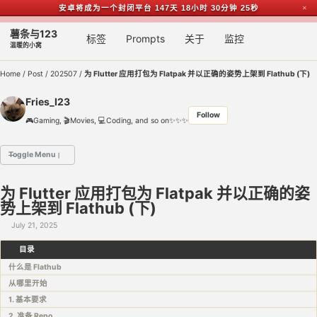
安卓将成为一个封闭平台
147天 18小时 30分钟 24秒
✕
Skip to primary navigation
Skip to content
Skip to footer
薯条与123
Toggl
标签
Prompts
关于
监控
温暖的小窝
Home
/
Post
/
202507
/
为 Flutter 应用打包为 Flatpak 并以正确的姿势上架到 Flathub (下)
Fries_I23
Follow
🎮Gaming, 🎬Movies, 💻Coding, and so on✨✨✨
Toggle Menu
🌟 主要项目
为 Flutter 应用打包为 Flatpak 并以正确的姿
势上架到 Flathub (下)
1️⃣ 桌上习惯 / Table Habit - 简单的习惯记录app
2️⃣ RFC4918 中文翻译
July 21, 2025
3️⃣ Openwrt DDNS Script - 腾讯云 Tencent Cloud (原 DNSPod)
目录
什么是 Flathub
从哪里开始
1. 基本要求
2. 准备 Repo