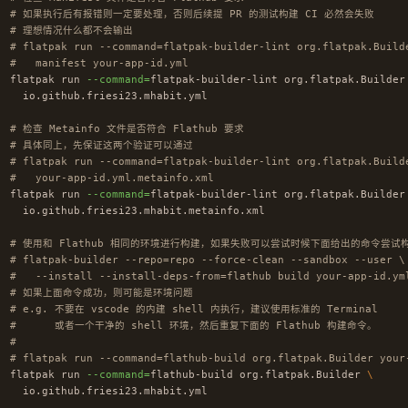
# 如果执行后有报错则一定要处理，否则后续提 PR 的测试构建 CI 必然会失败
# 理想情况什么都不会输出
# flatpak run --command=flatpak-builder-lint org.flatpak.Build
#   manifest your-app-id.yml
flatpak run 
--command
=
flatpak-builder-lint org.flatpak.Builder
  io.github.friesi23.mhabit.yml

# 检查 Metainfo 文件是否符合 Flathub 要求
# 具体同上，先保证这两个验证可以通过
# flatpak run --command=flatpak-builder-lint org.flatpak.Build
#   your-app-id.yml.metainfo.xml
flatpak run 
--command
=
flatpak-builder-lint org.flatpak.Builder
  io.github.friesi23.mhabit.metainfo.xml

# 使用和 Flathub 相同的环境进行构建，如果失败可以尝试时候下面给出的命令尝试
# flatpak-builder --repo=repo --force-clean --sandbox --user \
#   --install --install-deps-from=flathub build your-app-id.ym
# 如果上面命令成功，则可能是环境问题
# e.g. 不要在 vscode 的内建 shell 内执行，建议使用标准的 Terminal
#      或者一个干净的 shell 环境，然后重复下面的 Flathub 构建命令。
#
# flatpak run --command=flathub-build org.flatpak.Builder your
flatpak run 
--command
=
flathub-build org.flatpak.Builder 
\
  io.github.friesi23.mhabit.yml
