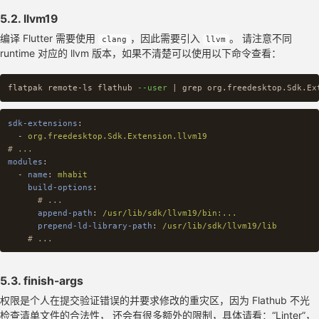
build-commands
:
5.2. llvm19
-
flutter build linux --release
-
install -D $BUNDLE_PATH/mhabit /app/bin/mhabit
编译 Flutter 需要使用
，因此需要引入
。 请注意不同
clang
llvm
-
install -Dm644 assets/logo/macos.svg /app/share/icons/
runtime 对应的 llvm 版本，如果不清楚可以使用以下命令查看：
-
install -Dm644 flatpak/io.github.friesi23.mhabit.metai
-
install -Dm644 flatpak/io.github.friesi23.mhabit.deskt
-
cp -r $BUNDLE_PATH/lib /app/bin/lib
flatpak remote-ls flathub 
--user
 | 
grep 
-
cp -r $BUNDLE_PATH/data /app/bin/data
sources
:
-
type
:
git
sdk-extensions
:
url
:
https://github.com/FriesI23/mhabit.git
-
org.freedesktop.Sdk.Extension.llvm19
tag
:
flathub-v1.16.22+92
# ...
commit
:
cbedd98a6e24a6a5cc0a48bcea925928ac2087ae
modules
:
disable-submodules
:
true
-
name
:
mhabit
-
type
:
git
build-options
:
url
:
https://github.com/flutter/flutter.git
# ...
tag
:
3.24.5
append-path
:
/usr/lib/sdk/llvm19/bin:...
dest
:
flutter
prepend-ld-library-path
:
/usr/lib/sdk/llvm19/lib
# ...
5.3. finish-args
权限是个人在提交验证错误的并要求修改的重灾区，因为 Flathub 不光
检查清单文件的合法性， 还会有很多额外的限制，具体请看：
“Linter”
，