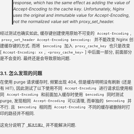
response, which has the same effect as adding the value of
Accept-Encoding to the cache key. Unfortunately, Nginx
uses the original and immutable value for Accept-Encoding,
not the normalized value set with proxy_set_header.
经过测试也确实如此, 缓存键创建使用原始不可变的
,
Accept-Encoding
并不能改变 Nginx 创
proxy_set_header Accept-Encoding $encoding;
建缓存键的方式. 而将
加入
也只是改变
$encoding
proxy_cache_key
[
,
] 中后面一部分, 前面部分
Accept-Encoding: xx
<proxy_cache_key>
是不会变的. 最终还是会导致原始问题.
3.1. 怎么发现的问题
在使用 purge 请求缓存时, 频繁出现 404, 但是缓存明明没有刷新 (还是
有 HIT), 因此测试了以下使用不同
进行请求后使用相
Accept-Encoding
同
和前面加入缓存时使用
同时测试
Accept-Encoding
$encoding
purge, 发现相同
可以清理, 而单独的
并
Accept-Encoding
$encoding
不行. 且
相同而
不同的缓存被删除时打
$encoding
Accept-Encoding
印的路径并不相同.
这充分说明了
并不能解决问题.
解决方案2