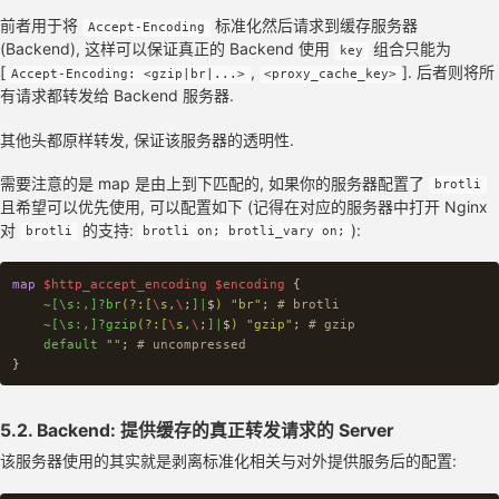
error_log
/var/log/nginx/example.com.frontend.error.log
;
前者用于将
标准化然后请求到缓存服务器
Accept-Encoding
(Backend), 这样可以保证真正的 Backend 使用
组合只能为
proxy_redirect
off
;
key
[
,
]. 后者则将所
Accept-Encoding: <gzip|br|...>
<proxy_cache_key>
proxy_set_header
Host
$host
;
有请求都转发给 Backend 服务器.
proxy_set_header
X-Real-IP
$remote_addr
;
proxy_set_header
X-Forwarded-For
$proxy_add_x_forwarded_fo
其他头都原样转发, 保证该服务器的透明性.
proxy_set_header
X-Forwarded-Proto
$scheme
;
proxy_set_header
User-Agent
$http_user_agent
;
需要注意的是 map 是由上到下匹配的, 如果你的服务器配置了
brotli
proxy_set_header
Accept-Encoding
$encoding
;
且希望可以优先使用, 可以配置如下 (记得在对应的服务器中打开 Nginx
对
的支持:
):
location
/
{
brotli
brotli on; brotli_vary on;
proxy_pass
http://127.0.0.1:8080
;
}
map
$http_accept_encoding
$encoding
{
}
~[\s:,]?br
(?:[
\
s,
\
;
]|
$
)
"br"
;
# brotli
~[\s:,]?gzip
(?:[
\
s,
\
;
]|
$
)
"gzip"
;
# gzip
default
""
;
# uncompressed
}
5.2. Backend: 提供缓存的真正转发请求的 Server
该服务器使用的其实就是剥离标准化相关与对外提供服务后的配置: