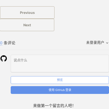
access_log
/var/log/nginx/example.com.frontend.access.log
;
Previous
error_log
/var/log/nginx/example.com.frontend.error.log
;
proxy_redirect
off
;
Next
proxy_set_header
Host
$host
;
proxy_set_header
X-Real-IP
$remote_addr
;
proxy_set_header
X-Forwarded-For
$proxy_add_x_forwarded_fo
0
条评论
未登录用户
proxy_set_header
X-Forwarded-Proto
$scheme
;
proxy_set_header
User-Agent
$http_user_agent
;
proxy_set_header
Accept-Encoding
$encoding
;
location
/
{
proxy_pass
http://127.0.0.1:8080
;
}
}
预览
server
{
listen
127.0.0.1
:
8080
;
使用 GitHub 登录
server_name
example.com
;
gzip
on
;
来做第一个留言的人吧！
gzip_vary
on
;