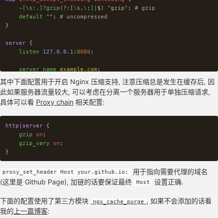
~[\s:,]?gzip
(?:[
\
s,
\
;
]|
$
)
"gzip"
;
# gzip
default
""
;
# uncompressed
}
server
{
listen
127.0.0.1
:
8080
;
server_name
example.com
;
其中下面配置用于开启 Nginx 压缩支持, 注意压缩总是发生在缓存后, 因
gzip
on
;
此如果服务器流量较大, 可以考虑在分离一个服务器用于单独压缩请求,
gzip_vary
on
;
具体可以看
Proxy chain
相关配置:
access_log
/var/log/nginx/example.com.backend.access.log
;
error_log
/var/log/nginx/example.com.backend.error.log
;
http|server
{
gzip
on
;
proxy_redirect
off
;
gzip_vary
on
;
}
proxy_set_header
Host
your.github.io
;
proxy_set_header
X-Real-IP
$remote_addr
;
用于指向需要代理的域名
proxy_set_header Host your.github.io;
proxy_set_header
X-Forwarded-For
$proxy_add_x_forwarded_fo
(这里是 Github Page), 加链的话要保证最终
设置正确.
Host
proxy_set_header
X-Forwarded-Proto
$scheme
;
proxy_set_header
User-Agent
$custom_user_agent
;
下面的配置使用了第三方模块
, 如果不会添加的话看
ngx_cache_purge
add_header
X-Cache-Status
$upstream_cache_status
;
我的
上一篇博客
: