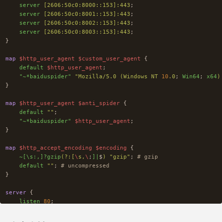
server
[2606:50c0:8000::153]:443
;
server
[2606:50c0:8001::153]:443
;
server
[2606:50c0:8002::153]:443
;
server
[2606:50c0:8003::153]:443
;
}
map
$http_user_agent
$custom_user_agent
{
default
$http_user_agent
;
"~*baiduspider"
"Mozilla/5.0
(Windows
NT
10
.0
;
Win64
;
x64
)
}
map
$http_user_agent
$anti_spider
{
default
""
;
"~*baiduspider"
$http_user_agent
;
}
map
$http_accept_encoding
$encoding
{
~[\s:,]?gzip
(?:[
\
s,
\
;
]|
$
)
"gzip"
;
# gzip
default
""
;
# uncompressed
}
server
{
listen
80
;
listen
[::]:80
;