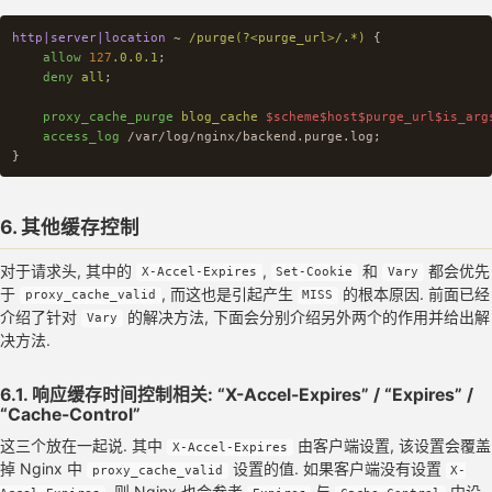
proxy_ignore_headers
X-Accel-Expires
Cache-Control
Expires
http|server|location
~
/purge(?<purge_url>/.*)
{
proxy_no_cache
$cookie_sessionid
;
allow
127
.0.0.1
;
deny
all
;
proxy_cache
blog_cache
;
proxy_cache_lock
on
;
proxy_cache_purge
blog_cache
$scheme$host$purge_url$is_arg
proxy_cache_lock_age
2s
;
access_log
/var/log/nginx/backend.purge.log
;
proxy_cache_lock_timeout
4s
;
}
proxy_cache_use_stale
error
timeout
updating
invalid_heade
proxy_cache_key
$scheme$host$uri$is_args$args
;
proxy_cache_revalidate
on
;
proxy_cache_background_update
on
;
6. 其他缓存控制
limit_req
zone=anti_spider
burst=2
nodelay
;
对于请求头, 其中的
,
和
都会优先
X-Accel-Expires
Set-Cookie
Vary
于
, 而这也是引起产生
的根本原因. 前面已经
proxy_cache_valid
MISS
location
~
*
\
.(jpg|jpeg|png|gif|css|js)
$ 
{
介绍了针对
的解决方法, 下面会分别介绍另外两个的作用并给出解
proxy_pass
https://github-pages
;
Vary
决方法.
gzip_static
on
;
6.1. 响应缓存时间控制相关: “X-Accel-Expires” / “Expires” /
expires
120d
;
“Cache-Control”
proxy_cache_valid
any
120d
;
}
这三个放在一起说. 其中
由客户端设置, 该设置会覆盖
X-Accel-Expires
掉 Nginx 中
设置的值. 如果客户端没有设置
proxy_cache_valid
X-
location
/
{
, 则 Nginx 也会参考
与
中设