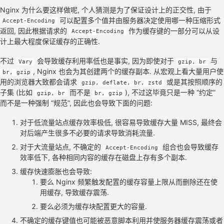
Nginx 为什么要这样做呢, 个人猜测是为了保证设计上的正交性, 由于
可以配置多个值并由服务器决定使用哪一种压缩形式
Accept-Encoding
返回, 因此根据请求的
作为缓存键的一部分可以从设
Accept-Encoding
计上最大程度保证缓存的正确性.
不过
会导致缓存利用率低也是事实, 因为即使对于
与
Vary
gzip, br
, Nginx 也会为其创建两个的缓存副本. 从宏观上看大量用户使
br, gzip
用的浏览器大致都会请求
或是其按照顺序的
gzip, deflate, br, zstd
子集 (比如
而不是
), 不过这毕竟只是一种 “约定”
gzip, br
br, gzip
而不是一种强制 “规范”, 因此也会导致下面的问题:
对于低流量站点缓存效率极低, 很容易导致缓存大量 MISS, 最终会
对后端产生很多不必要的请求导致消耗流量.
对于大流量站点, 不确定的
组合也会导致缓存
Accept-Encoding
效率低下, 各种相同内容的缓存在磁盘上存有多个副本.
缓存快速膨胀也会导致:
要么 Nginx 频繁触发配置的缓存容量上限从而删除还在使
用缓存, 导致缓存震荡.
要么必须为缓存块配置更大的容量.
不确定的缓存键值也可能被恶意脚本利用并使服务器缓存震荡或者