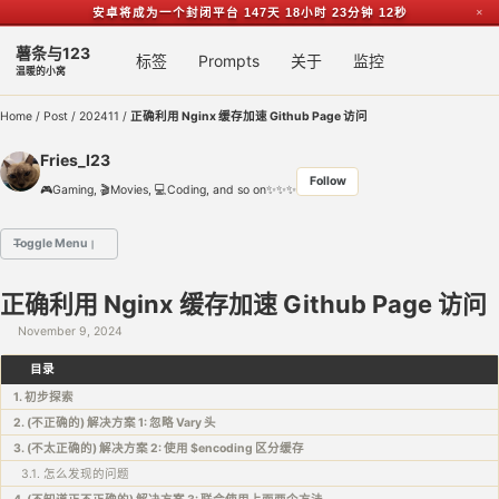
安卓将成为一个封闭平台
147天 18小时 23分钟 11秒
✕
Skip to primary navigation
Skip to content
Skip to footer
薯条与123
Toggl
标签
Prompts
关于
监控
温暖的小窝
Home
/
Post
/
202411
/
正确利用 Nginx 缓存加速 Github Page 访问
Fries_I23
Follow
🎮Gaming, 🎬Movies, 💻Coding, and so on✨✨✨
Toggle Menu
🌟 主要项目
正确利用 Nginx 缓存加速 Github Page 访问
1️⃣ 桌上习惯 / Table Habit - 简单的习惯记录app
November 9, 2024
2️⃣ RFC4918 中文翻译
3️⃣ Openwrt DDNS Script - 腾讯云 Tencent Cloud (原 DNSPod)
目录
1. 初步探索
2. (不正确的) 解决方案 1: 忽略 Vary 头
3. (不太正确的) 解决方案 2: 使用 $encoding 区分缓存
3.1. 怎么发现的问题