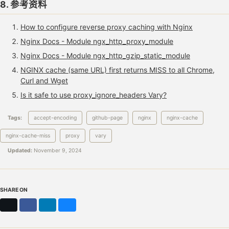
8. 参考资料
server_name
example.com
;
location
/.well-known/acme-challenge/
{
How to configure reverse proxy caching with Nginx
root
/var/www/certbot
;
Nginx Docs - Module ngx_http_proxy_module
}
Nginx Docs - Module ngx_http_gzip_static_module
location
/
{
NGINX cache (same URL) first returns MISS to all Chrome,
rewrite
^(.*)
https://
$server_name$1
permanent
;
Curl and Wget
return
301
https://example.com
;
}
Is it safe to use proxy_ignore_headers Vary?
}
server
{
Tags:
accept-encoding
github-page
nginx
nginx-cache
listen
443
ssl
;
listen
[::]:443
ssl
;
nginx-cache-miss
proxy
vary
Updated:
November 9, 2024
server_name
example.com
;
gzip
on
;
gzip_vary
on
;
SHARE ON
ssl_prefer_server_ciphers
on
;
X
Facebook
LinkedIn
Bluesky
ssl_protocols
TLSv1
TLSv1.1
TLSv1.2
;
ssl_certificate
/path/to/example.com/cert.pem
;
ssl_certificate_key
/path/to/example.com/key.pem
;