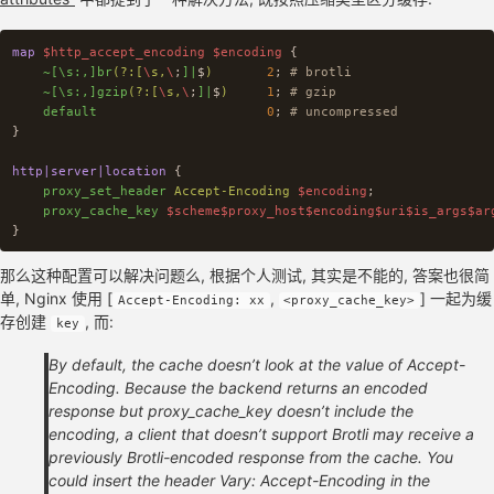
map
$http_accept_encoding
$encoding
{
~[\s:,]br
(?:[
\
s,
\
;
]|
$
)
2
;
# brotli
~[\s:,]gzip
(?:[
\
s,
\
;
]|
$
)
1
;
# gzip
default
0
;
# uncompressed
}
http|server|location
{
proxy_set_header
Accept-Encoding
$encoding
;
proxy_cache_key
$scheme$proxy_host$encoding$uri$is_args$ar
}
那么这种配置可以解决问题么, 根据个人测试, 其实是不能的, 答案也很简
单, Nginx 使用 [
,
] 一起为缓
Accept-Encoding: xx
<proxy_cache_key>
存创建
, 而:
key
By default, the cache doesn’t look at the value of Accept-
Encoding. Because the backend returns an encoded
response but proxy_cache_key doesn’t include the
encoding, a client that doesn’t support Brotli may receive a
previously Brotli-encoded response from the cache. You
could insert the header Vary: Accept-Encoding in the