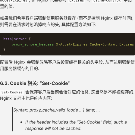
Accel-Expires
Expires
Cache-Control
proxy_pass
https://github-pages
;
置的值.
gzip_static
on
;
如果我们希望客户端强制使用服务器缓存 (而不是控制 Nginx 缓存时间),
proxy_cache_valid
200
302
1h
;
则需要在请求时忽略掉响应的头, 具体配置方法如下:
proxy_cache_valid
206
304
302
30m
;
proxy_cache_valid
404
2h
;
proxy_cache_valid
500
502
504
10m
;
http|server
{
proxy_cache_valid
any
5m
;
proxy_ignore_headers
X-Accel-Expires
Cache-Control
Expires
}
}
location
~
/purge(?<purge_url>/.*)
{
配置后 Nginx 会强制忽略客户端设置缓存相关的头字段, 从而达到强制使
allow
127
.0.0.1
;
用服务器缓存的目的.
deny
all
;
proxy_cache_purge
blog_cache
$scheme$host$purge_url$is
6.2. Cookie 相关: “Set-Cookie”
access_log
/var/log/nginx/backend.purge.log
;
会保存客户端当前会话对应的信息, 这当然是不能被缓存的.
Set-Cookie
}
Nginx 文档中也是响应内容:
}
Syntax:
proxy_cache_valid
[code …] time; …
If the header includes the “Set-Cookie” field, such a
response will not be cached.