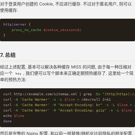
对于登录用户创建的 Cookie, 不应进行缓存. 不过对于匿名用户, 则可以
使用缓存.
http|server
{
proxy_no_cache
$cookie_sessionid
;
}
7. 总结
经过上述配置, 基本可以解决各种缓存 MISS 的问题, 由于每一种压缩对
应一个
, 我们便可以写个脚本来正确定期预热缓存了. 这里给一个简
key
单的预热方法:
curl http://example.com/sitemap.xml | 
grep
-Eo
"(http|https):/
curl 
-A
'Cache Warmer'
-s
-L
$line
>
 /dev/null 2>&1

curl 
-A
'Cache Warmer'
-H
"Accept-Encoding: br"
-s
-L
$line
>
 
curl 
-A
'Cache Warmer'
-H
"Accept-Encoding: gzip"
-s
-L
$line
echo
$line
done
然后是完整的 Nginx 配置, 和以前一样替换/随机化比较隐私的相关配置.