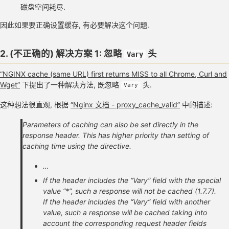
磁盘空间耗尽.
因此如果要正确设置缓存, 有必要解决这个问题.
2. (不正确的) 解决方案 1: 忽略
头
Vary
“NGINX cache (same URL) first returns MISS to all Chrome, Curl and
Wget”
下提出了一种解决方法, 既忽略
头.
Vary
这种想法很直观, 根据
“Nginx 文档 - proxy_cache_valid”
中的描述:
Parameters of caching can also be set directly in the
response header. This has higher priority than setting of
caching time using the directive.
…
If the header includes the “Vary” field with the special
value “*”, such a response will not be cached (1.7.7).
If the header includes the “Vary” field with another
value, such a response will be cached taking into
account the corresponding request header fields