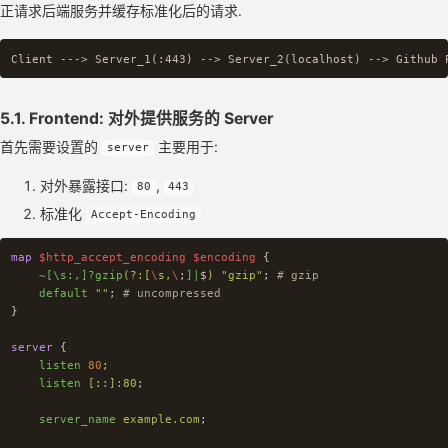
正请求后端服务并缓存标准化后的请求.
5.1. Frontend: 对外提供服务的 Server
首先需要设置的
主要用于:
server
对外暴露接口:
,
80
443
标准化
Accept-Encoding
map
$http_accept_encoding
$encoding
{
~[\s:,]?gzip
(?:[
\
s,
\
;
]|
$
)
"gzip"
;
# gzip
default
""
;
# uncompressed
}
server
{
listen
80
;
listen
[::]:80
;
server_name
example.com
;