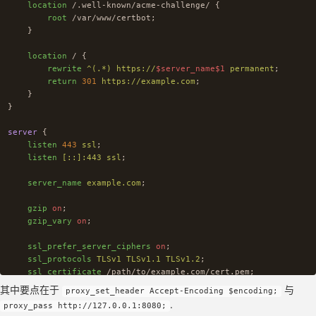
location
/.well-known/acme-challenge/
{
root
/var/www/certbot
;
}
location
/
{
rewrite
^(.*)
https://
$server_name$1
permanent
;
return
301
https://example.com
;
}
}
server
{
listen
443
ssl
;
listen
[::]:443
ssl
;
server_name
example.com
;
gzip
on
;
gzip_vary
on
;
ssl_prefer_server_ciphers
on
;
ssl_protocols
TLSv1
TLSv1.1
TLSv1.2
;
ssl_certificate
/path/to/example.com/cert.pem
;
ssl_certificate_key
/path/to/example.com/key.pem
;
其中要点在于
与
proxy_set_header Accept-Encoding $encoding;
.
proxy_pass http://127.0.0.1:8080;
access_log
/var/log/nginx/example.com.frontend.access.log
;