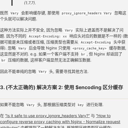
(1.7.7).
既然
会影响缓存键, 那使用
忽略这
Vary
proxy_ignore_headers Vary
个头就可以解决问题.
这种方法实际上并不安全, 因为忽略
实际上遮盖而不是解决了问
Vary
题. 因为不同的
响应头对应的数据是不一样的 (数
Accept-Encoding: xx
据可能是未压缩或者压缩, 压缩类型也需要从
头中获
Accept-Encoding
得). 忽略
后会导致 Nginx 只使用
缓存数据,
Vary
<proxy_cache_key>
这显然是不对的. e.g. 如果一个客户端不支持
, 但 Nginx 却返回了
br
压缩的数据, 这样客户端显然无法正确解压数据.
br
因此不能单纯的忽略
头, 需要寻找其他方法.
Vary
3. (不太正确的) 解决方案 2: 使用 $encoding 区分缓存
如果不能忽略
头, 那根据压缩类型对
进行处理.
Vary
key
在
“Is it safe to use proxy_ignore_headers Vary?”
与
“How to
configure reverse proxy caching with Nginx - Normalize request
attributes”
中都提到了一种解决方法, 既按照压缩类型区分缓存: