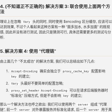
4. (不知道正不正确的) 解决方案 3: 联合使用上面两个方
法
理论上在忽略
头的同时, 同时使用 $encoding 区分缓存, 应该可以
Vary
达到效果, 不过个人看起来这种方案有一种 “面多加水, 水多加面” 的既视
感, 因此并没有进行测试, 因此只是猜测可行, 具体还需要更多的测试与分
析.
5. 解决方案 4: 使用 “代理链”
由上面几个 “不太成功” 的解决方案, 我们可以总结出如下几点:
确实会独立于
配置影响
Accept-Encoding
proxy_cache_key
的建立;
key
头最好不要简单的配置忽略;
Vary
可以在请求后端服务器时
proxy_set_header Accept-Encoding
“标准化” 压缩方式, 但是不会影响
的建立;
key
那么一个解决方法也呼之欲出: 我们可以使用两个
组成 “代理
server
链”, 前一个
对外暴露服务并标准化请求, 后一个
用于真
server
server