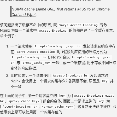
NGINX cache (same URL) first returns MISS to all Chrome,
Curl and Wget
.
该问题指出了缓存不命中的原因, 既
导致
Vary: Accept-Encoding
Nginx 为每一个请求中
的值都创建了一个缓存副本.
Accept-Encoding
举个例子:
一个请求使用
发起请求且响应中存
Accept-Encoding: gzip, br
在
时 (假设响应使用的压缩方式为
Vary: Accept-Encoding
), Nginx 会以
Accpet-Encoding: br
Accept-Encoding: gzip,
与
一起生成一个缓存键, 用于存放不同压缩
br
proxy_cache_key
变体的响应数据.
此时如果另一个请求使用
发起请求时,
Accept-Encoding: br
Nginx 会使用上一个请求的缓存么? 答案是不会, 原因是
并
key
不一致!
在上面的例子中, 第一个请求建立的
为 [
key
Accept-Encoding: gzip,
,
] 组合的变体, 而第二个请求查询的
为
br
<proxy_cache_key>
key
[
,
], 这显然无法命中缓存, 即
Accept-Encoding: br
<proxy_cache_key>
使事实上是可以使用第一个的缓存值的.