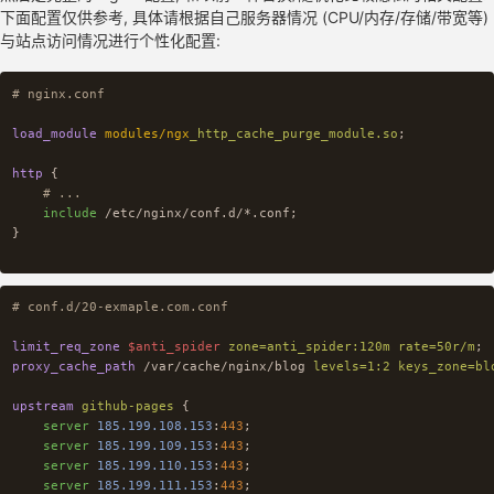
下面配置仅供参考, 具体请根据自己服务器情况 (CPU/内存/存储/带宽等)
与站点访问情况进行个性化配置:
# nginx.conf
load_module
modules/ngx
_http_cache_purge_module.so
;
http
{
# ...
include
/etc/nginx/conf.d/*.conf
;
}
# conf.d/20-exmaple.com.conf
limit_req_zone
$anti_spider
zone=anti_spider:120m
rate=50r/m
;
proxy_cache_path
/var/cache/nginx/blog
levels=1:2
keys_zone=bl
upstream
github-pages
{
server
185.199.108.153
:
443
;
server
185.199.109.153
:
443
;
server
185.199.110.153
:
443
;
server
185.199.111.153
:
443
;