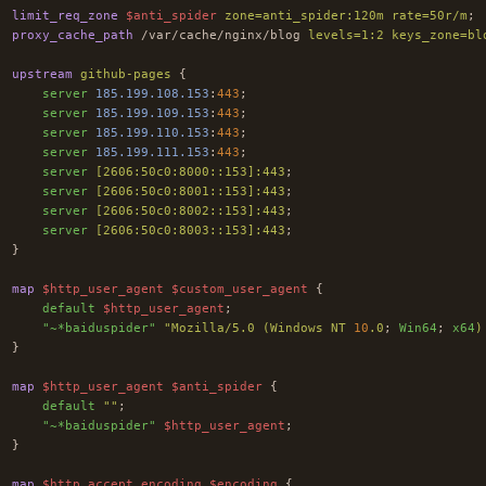
limit_req_zone
$anti_spider
zone=anti_spider:120m
rate=50r/m
;
proxy_cache_path
/var/cache/nginx/blog
levels=1:2
keys_zone=bl
upstream
github-pages
{
server
185.199.108.153
:
443
;
server
185.199.109.153
:
443
;
server
185.199.110.153
:
443
;
server
185.199.111.153
:
443
;
server
[2606:50c0:8000::153]:443
;
server
[2606:50c0:8001::153]:443
;
server
[2606:50c0:8002::153]:443
;
server
[2606:50c0:8003::153]:443
;
}
map
$http_user_agent
$custom_user_agent
{
default
$http_user_agent
;
"~*baiduspider"
"Mozilla/5.0
(Windows
NT
10
.0
;
Win64
;
x64
)
}
map
$http_user_agent
$anti_spider
{
default
""
;
"~*baiduspider"
$http_user_agent
;
}
map
$http_accept_encoding
$encoding
{