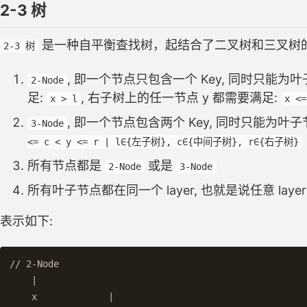
2-3 树
是一种自平衡查找树，起结合了二叉树和三叉树的特
2-3 树
, 即一个节点只包含一个 Key, 同时只能为
2-Node
足:
, 右子树上的任一节点 y 都需要满足:
x > l
x <=
, 即一个节点包含两个 Key, 同时只能为叶
3-Node
<= c < y <= r | l∈{左子树}, c∈{中间子树}, r∈{右子树}
所有节点都是
或是
2-Node
3-Node
所有叶子节点都在同一个 layer, 也就是说任意 lay
表示如下:
// 2-Node

    |

    x             |
