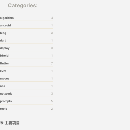
Categories:
algorithm
4
android
1
blog
3
dart
1
deploy
3
fdroid
1
flutter
7
kvm
1
macos
1
nas
1
network
3
prompts
5
tools
2
🌟 主要项目