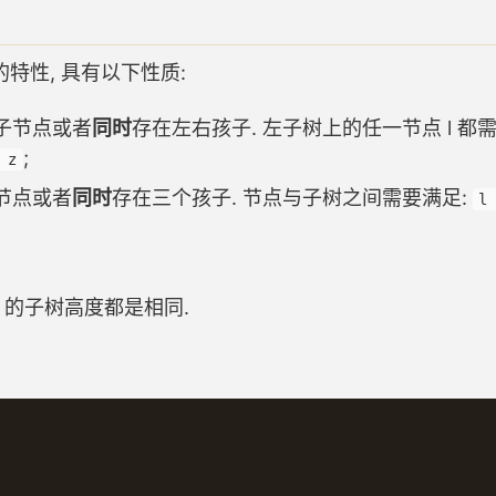
性, 具有以下性质:
叶子节点或者
同时
存在左右孩子. 左子树上的任一节点 l 都
;
 z
子节点或者
同时
存在三个孩子. 节点与子树之间需要满足:
l
er 的子树高度都是相同.