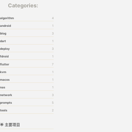
Categories:
algorithm
4
android
1
blog
3
dart
1
deploy
3
fdroid
1
flutter
7
kvm
1
macos
1
nas
1
network
3
prompts
5
tools
2
🌟 主要项目