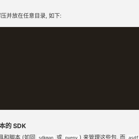
 解压并放在任意目录, 如下:
的 SDK
具和脚本 (如同
或
) 来管理这些包, 而
sdkman
pyenv
asdf