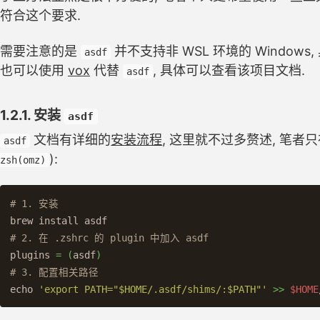
符合这个要求.
需要注意的是
并不支持非 WSL 环境的 Windows
asdf
也可以使用
vox
代替
, 具体可以查看该项目文档.
asdf
1.2.1. 安装
asdf
文档有详细的
安装流程
, 这里就不过多赘述, 笔者
asdf
):
zsh(omz)
# 1. 安装
brew 
install 
# 2. 在 .zshrc 的 plugin 中加入 asdf
plugins 
=
(
asdf
)
# 3. 配置相关路径
echo
'export PATH="$HOME/.asdf/shims/:$PATH"'
>>
$HOME