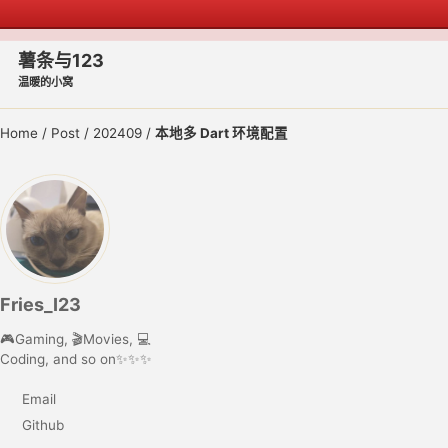
Skip to primary navigation
Skip to content
Skip to footer
薯条与123
温暖的小窝
Home
/
Post
/
202409
/
本地多 Dart 环境配置
Fries_I23
🎮Gaming, 🎬Movies, 💻
Coding, and so on✨✨✨
Email
Github