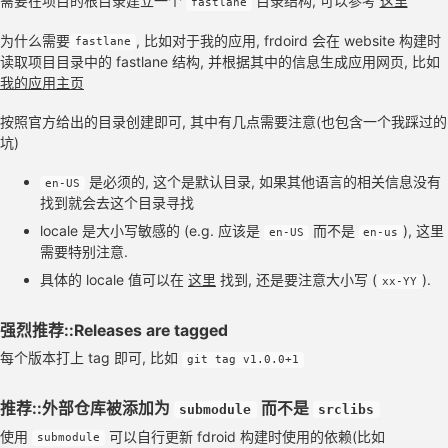
需要在项目的根目录建立一个
目录结构, 可以参考
这里
fastlane
为什么需要
, 比如对于我的应用, frdoird 会在 website 构建时
fastlane
读取项目目录中的 fastlane 结构, 并根据其中的信息生成应用网页, 比如
我的应用主页
按照官方给出的目录创建即可, 其中有几点需要注意(也包含一个我踩过的
坑)
是必须的, 这个是默认目录, 如果其他语言的相关信息没有
en-US
找到就会去这个目录寻找
locale 是大小写敏感的 (e.g. 应该是
而不是
), 这里
en-US
en-us
需要特别注意.
具体的 locale 值可以在
这里
找到, 还是要注意大小写 (
).
xx-YY
强烈推荐::Releases are tagged
每个版本打上 tag 即可, 比如
git tag v1.0.0+1
推荐::外部仓库被添加为
而不是
submodule
srclibs
使用
可以自行更新 fdroid 构建时使用的依赖(比如
submodule