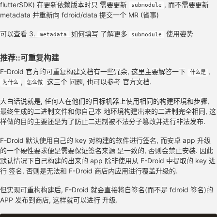
flutterSDK) 在更新依赖版本时只 需要更新
, 而不需要更新
submodule
metadata 并重新向 fdroid/data 提交一个 MR (省事)
可以查看
3.
如何填写
了解更多
使用姿势
metadata
submodule
推荐::可重复构建
F-Droid 官方的可重复构建文档有一些冗余, 这里主要解答一下
,
什么是
,
这三个 问题, 也可以参考
官方文档
.
为什么
怎么做
大白话说就是, 任何人在他们的目标机器上使用相同的构建环境和步骤,
最终生成的二进制文件和你自己本 地环境构建出来的二进制完全相同, 这
样做的目的主要还是为了防止二进制被不法分子篡改并进行非法发布.
F-Droid 默认使用自己的 key 对构建的软件进行签名, 而安卓 app 升级
的一个硬性要求便是需要保证签名来源 是一致的, 否则会禁止安装. 因此
默认情况下自己构建的出来的 app 除非使用从 F-Droid 中提取的 key 进
行 签名, 否则是无法和 F-Droid 商店内应用进行覆盖升级的.
但实现可重构构建后, F-Droid 就会直接将自签名(而不是 fdroid 签名)的
APP 发布到商店, 这样就可以进行 升级.