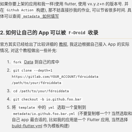
如果你要上架的应用和我一样(使用 flutter, 使用 vx.y.z+n 的版本号. 并
在
构建), 那不妨直接抄我的作业, 可以节省很多时间. 具
Github Action
体可以查阅
如何填写
metadata
2. 如何让自己的 App 可以被
收录
F-Droid
官方其实已经给出了比较详细的
教程
, 我这边根据自己接入 App 的实际
情况, 对这个教程做出一些补充:
Data
到自己的库中
fork
git clone --depth=1
https://gitlab.com/YOUR_ACCOUNT/fdroiddata
/path/to/your/fdroiddata
cd /path/to/your/fdroiddata
git checkout -b io.github.foo.bar
将
中的
选取一个复制到
template
yml
(不要复制哪一个? 当然选取和
metadata/io.github.foo.bar.yml
自己 app 最合适的, 比如我的应用是一个 Flutter 应用, 当然选择
build-flutter.yml
作为模板构建)