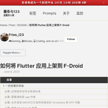
安卓将成为一个封闭平台
147天 1小时 26分钟 7秒
✕
Skip to primary navigation
Skip to content
Skip to footer
薯条与123
Toggl
标签
Prompts
关于
监控
温暖的小窝
Home
/
Post
/
202306
/
如何将 Flutter 应用上架到 F-Droid
Fries_I23
Follow
🎮Gaming, 🎬Movies, 💻Coding, and so on✨✨✨
Toggle Menu
🌟 主要项目
如何将 Flutter 应用上架到 F-Droid
1️⃣ 桌上习惯 / Table Habit - 简单的习惯记录app
June 8, 2023
2️⃣ RFC4918 中文翻译
3️⃣ Openwrt DDNS Script - 腾讯云 Tencent Cloud (原 DNSPod)
目录
1. 一些前置的准备
必要::应用程序应符合收录标准
必要::需要通知原 app 作者
必要::合并请求(MR)中已引用所有相关的 fdroiddata 和 RFP 问题