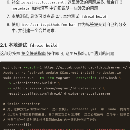
补全
, 这里涉及的问题最多, 我会在
3.
io.github.foo.bar.yml
如何填写
中详细说明一些涉及的问题
metadata
本地测试, 具体可以查课
2.1. 本地测试
fdroid build
使用
作为标签提交到自己的分支
New App: io.github.foo.bar
中, 并创建一个合并请求.
2.1. 本地测试
fdroid build
这部分按照
提交快速指南
操作即可, 这里只指出几个遇到的问题
git clone 
--depth
=
#sudo sh -c 'apt-get update &&apt-get install -y docker.io'
sudo 
docker run 
--rm
-itu
 vagrant 
--entrypoint
 /bin/bash 
\
-v
 ~/fdroiddata:/build:z 
\
-v
 ~/fdroidserver:/home/vagrant/fdroidserver:Z 
\
  registry.gitlab.com/fdroid/fdroidserver:buildserver

# inside container
# 对于这种方式启动的server, 是不会执行 `metadata.yml` 中 `sudo` 内
# (比如对于可重复构建来说, 由于需要安装对应JDK, 这里必然会有一些命令) 则需
# 当然手写一个临时脚本并挂载到docker内一键执行也是可行的.
.
export 
PATH
=
"
$fdroidserver
:
$PATH
"
PYTHONPATH
=
"
$fdroidserver
"