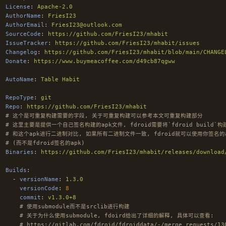
License
:
Apache-2.0
AuthorName
:
FriesI23
AuthorEmail
:
FriesI23@outlook.com
SourceCode
:
https://github.com/FriesI23/mhabit
IssueTracker
:
https://github.com/FriesI23/mhabit/issues
Changelog
:
https://github.com/FriesI23/mhabit/blob/main/CHANGE
Donate
:
https://www.buymeacoffee.com/d49cb87qgww
AutoName
:
Table Habit
RepoType
:
git
Repo
:
https://github.com/FriesI23/mhabit
# 这个是可重复构建需要的字段, 关于可重复构建可以参考本文可重复构建部分
# 这里主要是提供一个自己签名构建的apk文件, fdroid需要将`fdroid build`
# 和这个apk进行二进制对比, 如果所有二进制文件一致, fdroid就可以使用你签名的
# (而不是fdroid签名的apk)
Binaries
:
https://github.com/FriesI23/mhabit/releases/download
Builds
:
-
versionName
:
1.3.0
versionCode
:
8
commit
:
v1.3.0+8
# 使用submodule而不是srclib进行构建
# 关于为什么使用submodule, fdoird给出了详细的解释, 具体可以查看:
# https://gitlab.com/fdroid/fdroiddata/-/merge_requests/13