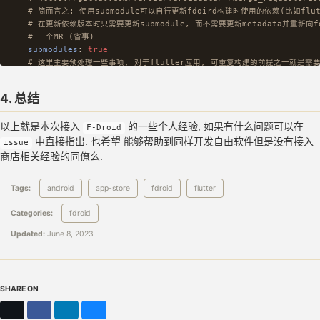
# 简而言之: 使用submodule可以自行更新fdoird构建时使用的依赖(比如flutt
# 在更新依赖版本时只需要更新submodule, 而不需要更新metadata并重新向fd
# 一个MR (省事)
submodules
:
true
# 这里主要预处理一些事项, 对于flutter应用, 可重复构建的前提之一就是需
# (不同的路径, e.g. /path1/flutterapp/ /path2/flutterapp
# 创建 `/home/runner/` 路径是为了与 `Github Action`中的路径保持
4. 总结
# (我自己构建的apk使用github action中的checkout@v3进行构建, 
# 其他checkout版本进行构建, 请自定义这里的内容, 总之保证构建路径是一致
以上就是本次接入
的一些个人经验, 如果有什么问题可以在
sudo
:
F-Droid
中直接指出. 也希望 能够帮助到同样开发自由软件但是没有接入
-
apt-get update
issue
-
apt-get install -y openjdk-17-jdk-headless
商店相关经验的同僚么.
-
update-java-alternatives -a
-
mkdir -p /home/runner/
Tags:
android
app-store
fdroid
flutter
-
chown vagrant /home/runner/
output
:
build/app/outputs/flutter-apk/app-release.apk
Categories:
fdroid
rm
:
-
.vscode
Updated:
June 8, 2023
-
demo
-
ios
# server中拉取的仓库默认在 `/build/build/io.github.foo.bar`
# `/home/runner/work/...` 也是为了可重复构建中保持路径一致
SHARE ON
prebuild
:
-
sed -i -e '/signingConfig /d' android/app/build.gradle
X
Facebook
LinkedIn
Bluesky
-
export repo=/home/runner/work/mhabit