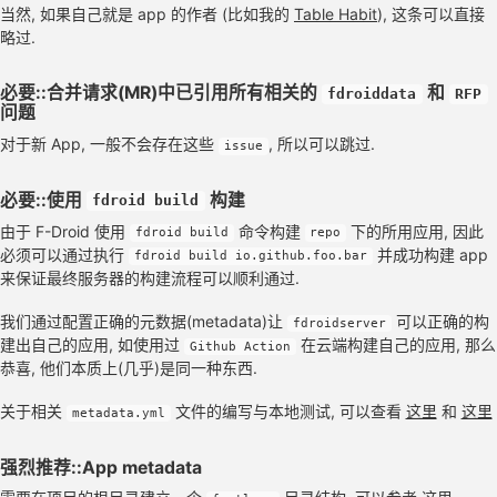
当然, 如果自己就是 app 的作者 (比如我的
Table Habit
), 这条可以直接
略过.
必要::合并请求(MR)中已引用所有相关的
和
fdroiddata
RFP
问题
对于新 App, 一般不会存在这些
, 所以可以跳过.
issue
必要::使用
构建
fdroid build
由于 F-Droid 使用
命令构建
下的所用应用, 因此
fdroid build
repo
必须可以通过执行
并成功构建 app
fdroid build io.github.foo.bar
来保证最终服务器的构建流程可以顺利通过.
我们通过配置正确的元数据(metadata)让
可以正确的构
fdroidserver
建出自己的应用, 如使用过
在云端构建自己的应用, 那么
Github Action
恭喜, 他们本质上(几乎)是同一种东西.
关于相关
文件的编写与本地测试, 可以查看
这里
和
这里
metadata.yml
强烈推荐::App metadata