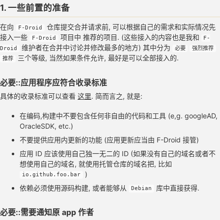
1. 一些前置的准备
在向
仓库提交合并请求前, 可以根据自己的需求和实际情况先
F-Droid
接入一些
项目中 推荐的项目. (这些接入的内容也是我和
F-Droid
F-
维护者在合并中讨论并修改最多的地方) 其中分为
Droid
必要
强烈推荐
三个等级, 当然如果条件允许, 最好是可以全部接入的.
推荐
必要::应用程序应符合收录标准
具体的收录标准可以查看
这里
. 简而言之, 就是:
在编码,构建中不要包含任何非自由的代码和工具 (e,g. googleAD,
OracleSDK, etc.)
不要提供应用内更新的功能 (应用更新应当由 F-Droid 接管)
应用 ID 应该使用自己独一无二的 ID (如果没有自己的域名或者不
想使用自己的域名, 就使用托管仓库的域名把, 比如
)
io.github.foo.bar
依赖必须使用源码构建, 或者能够从
库中直接获得.
Debian
必要::需要通知原 app 作者