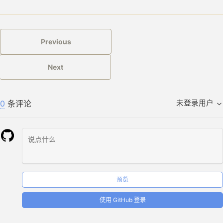
-
mkdir -p $repo
-
cd ..
-
mv io.github.friesi23.mhabit $repo/mhabit
-
pushd $repo/mhabit
Previous
-
export PUB_CACHE=$(pwd)/.pub-cache
-
.flutter/bin/flutter config --no-analytics
-
.flutter/bin/flutter pub get
Next
-
popd
-
mv $repo/mhabit io.github.friesi23.mhabit
scanignore
:
-
.flutter/packages/flutter_tools/gradle/flutter.gradle
0
条评论
未登录用户
-
.flutter/bin/cache
scandelete
:
-
.flutter
-
.pub-cache
# 这里移动目录的目的和 `prebuild` 中是一致的
build
:
-
export repo=/home/runner/work/mhabit
-
cd ..
-
mv io.github.friesi23.mhabit $repo/mhabit
预览
-
pushd $repo/mhabit
-
export PUB_CACHE=$(pwd)/.pub-cache
使用 GitHub 登录
-
.flutter/bin/flutter build apk
-
popd