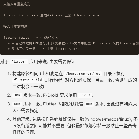
未接入可重复构建

fdoird build --> 生成APK --> 上架 fdroid store

接入可重复构建

fdoird build --> 生成APK \

--> 和自己构建的APK进行对比(需要在meta文件中配置`Binaries`来向fdroid告知
对于
应用来说, 主要需要保证
FLutter
构建路径相同 (比如我是在
目录下执行
/home/runner/foo
进行构建, 对方也必须保证目录一致, 否则生成的
flutter build
二进制会不一致)
版本一致. F-Droid 要求使用
.
JDK
JDK17
版本一致, Flutter 内部默认托管
版本, 因此没有特殊原
NDK
NDK
因不需要指定.
其他环境, 包括操作系统最好保持一致(windows/macos/linux), 不
同发行版之间可能并不重要, 但也最好能够保持一致防止一些奇奇
怪怪的问题.