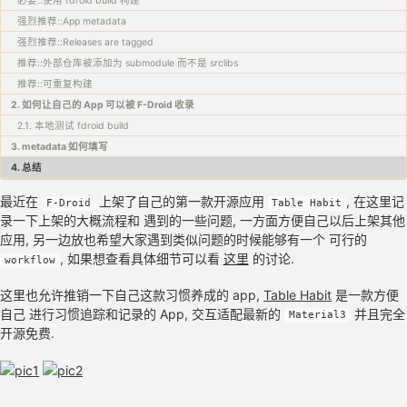
必要::使用 fdroid build 构建
强烈推荐::App metadata
强烈推荐::Releases are tagged
推荐::外部仓库被添加为 submodule 而不是 srclibs
推荐::可重复构建
2. 如何让自己的 App 可以被 F-Droid 收录
2.1. 本地测试 fdroid build
3. metadata 如何填写
4. 总结
最近在
上架了自己的第一款开源应用
, 在这里记
F-Droid
Table Habit
录一下上架的大概流程和 遇到的一些问题, 一方面方便自己以后上架其他
应用, 另一边放也希望大家遇到类似问题的时候能够有一个 可行的
, 如果想查看具体细节可以看
这里
的讨论.
workflow
这里也允许推销一下自己这款习惯养成的 app,
Table Habit
是一款方便
自己 进行习惯追踪和记录的 App, 交互适配最新的
并且完全
Material3
开源免费.