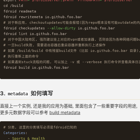
cd
 /build

fdroid readmeta

# 对于新应用, checkoutupdates可能会报错(因为repo根本没有可能outdate的
fdroid checkupdates 
--allow-dirty
 io.github.foo.bar

# 对于中国大陆地区, 强烈建议挂上对应的vpn或者加速器, 否则会因为各种网络问题bu
# 一旦build失败, 需要退出容器后重启容器并重新执行上述操作
# 如果 /build/build 中有残留build文件 (比如 io.github.foo.bar 目
# 执行重新上面的命令
# 如果遇到stuck流程的问题, 可以加上 -v 或 --verbose 执行命令并查看具体日
fdroid build io.github.foo.bar

3.
如何填写
metadata
直接上一个实例, 还是我的应用为基础, 里面包含了一些重要字段的用途,
更多元数据字段可以参考
build metadata
# 分类, 这里的分类填写必须是fdroid已知的
Categories
:
-
Sports & Health